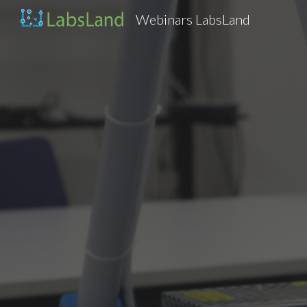
Webinars LabsLand
Sk